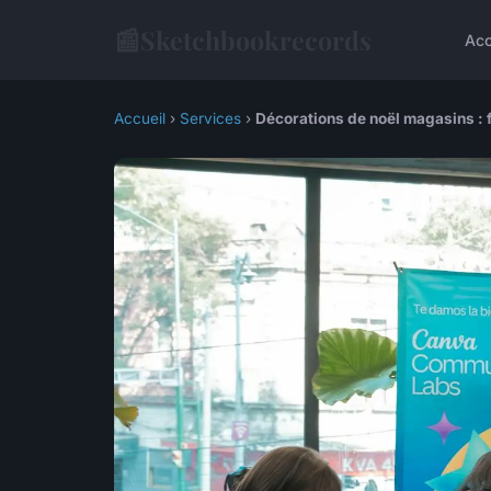
📰
Sketchbookrecords
Acc
Accueil
›
Services
›
Décorations de noël magasins : fa