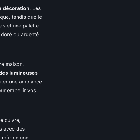
 décoration
. Les
que, tandis que le
ls et une palette
 doré ou argenté
tre maison.
ndes lumineuses
uter une ambiance
our embellir vos
le cuivre,
es avec des
confirme une