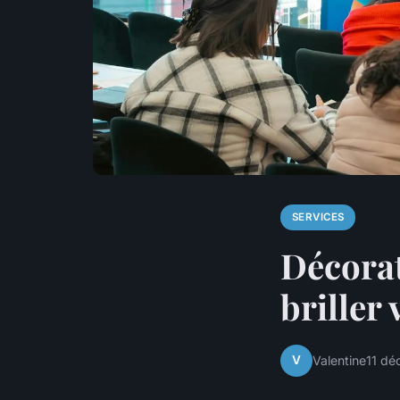
SERVICES
Décorat
briller 
V
Valentine
11 d