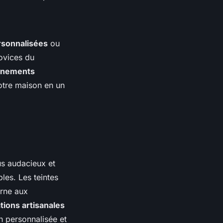
rsonnalisées
ou
novices du
ornements
otre maison en un
s audacieux et
les. Les teintes
erne aux
tions artisanales
n personnalisée et