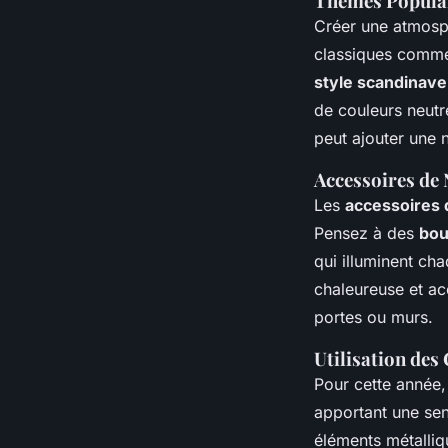
Thèmes Populai
Créer une atmosp
classiques comme 
style scandinave
de couleurs neut
peut ajouter une 
Accessoires de 
Les
accessoires 
Pensez à des
bou
qui illuminent ch
chaleureuse et ac
portes ou murs.
Utilisation de
Pour cette année,
apportant une sen
éléments métalliq