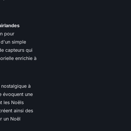
uirlandes
on pour
 d'un simple
de capteurs qui
rielle enrichie à
 nostalgique à
ne évoquent une
t les Noëls
créent ainsi des
ur un Noël