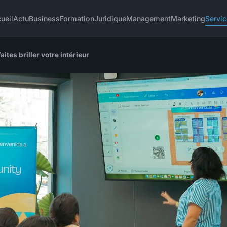
ueil
Actu
Business
Formation
Juridique
Management
Marketing
Servi
ites briller votre intérieur