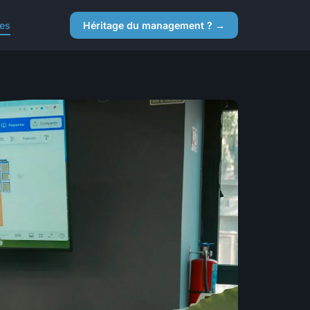
ces
Héritage du management ? →