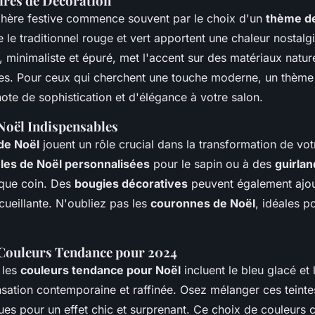
res de Décoration
hère festive commence souvent par le choix d'un
thème de
le traditionnel rouge et vert apportent une chaleur nostalgi
, minimaliste et épuré, met l'accent sur des matériaux nature
res. Pour ceux qui cherchent une touche moderne, un thème
note de sophistication et d'élégance à votre salon.
Noël Indispensables
de Noël
jouent un rôle crucial dans la transformation de vo
les de Noël personnalisées
pour le sapin ou à des
guirla
aque coin. Des
bougies décoratives
peuvent également ajo
cueillante. N'oubliez pas les
couronnes de Noël
, idéales p
s Couleurs Tendance pour 2024
 les
couleurs tendance pour Noël
incluent le bleu glacé et 
sation contemporaine et raffinée. Osez mélanger ces teint
ues pour un effet chic et surprenant. Ce choix de couleurs 