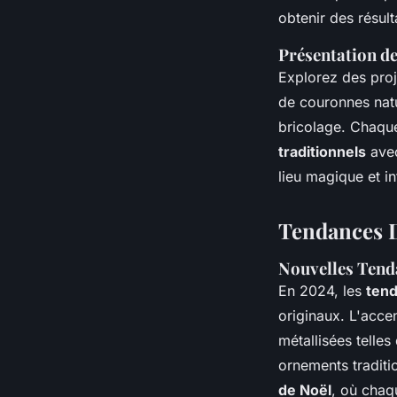
obtenir des résul
Présentation de
Explorez des proj
de couronnes natu
bricolage. Chaqu
traditionnels
avec
lieu magique et in
Tendances D
Nouvelles Tend
En 2024, les
tend
originaux. L'accen
métallisées telle
ornements traditio
de Noël
, où chaq