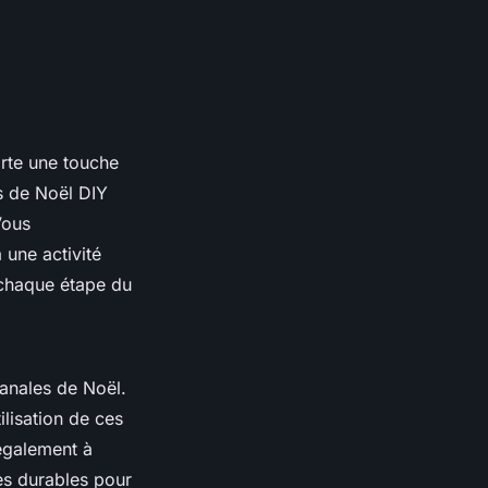
te une touche
s de Noël DIY
Vous
une activité
 chaque étape du
sanales de Noël.
ilisation de ces
également à
es durables pour