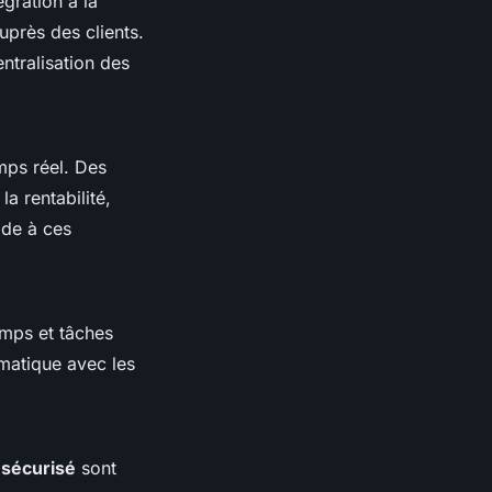
égration à la
auprès des clients.
entralisation des
mps réel. Des
la rentabilité,
ide à ces
emps et tâches
omatique avec les
 sécurisé
sont