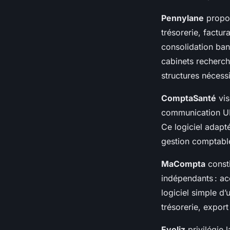
Pennylane
propos
trésorerie, factu
consolidation banc
cabinets recherch
structures nécess
ComptaSanté
vis
communication UR
Ce logiciel adapté
gestion comptabl
MaCompta
consti
indépendants : ac
logiciel simple d’
trésorerie, expor
Evoliz
privilégie 