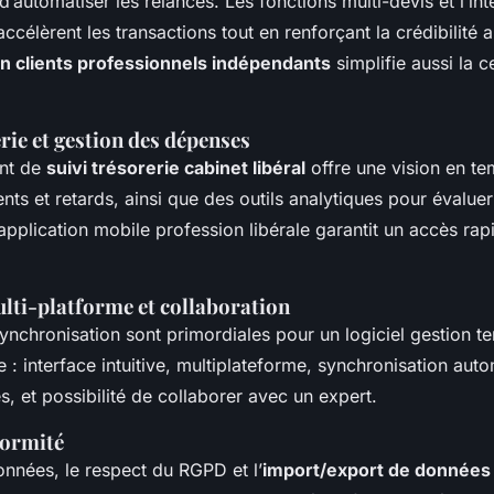
’automatiser les relances. Les fonctions multi-devis et l’int
ccélèrent les transactions tout en renforçant la crédibilité 
ion clients professionnels indépendants
simplifie aussi la c
erie et gestion des dépenses
ant de
suivi trésorerie cabinet libéral
offre une vision en te
nts et retards, ainsi que des outils analytiques pour évaluer 
’application mobile profession libérale garantit un accès rap
ulti-platforme et collaboration
 synchronisation sont primordiales pour un logiciel gestion t
e : interface intuitive, multiplateforme, synchronisation aut
, et possibilité de collaborer avec un expert.
formité
onnées, le respect du RGPD et l’
import/export de données