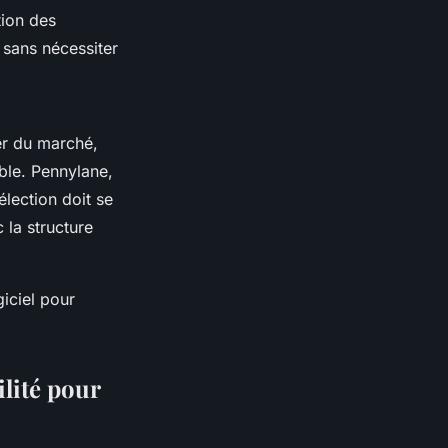
tion des
e sans nécessiter
er du marché,
ible. Pennylane,
élection doit se
 la structure
giciel pour
lité pour