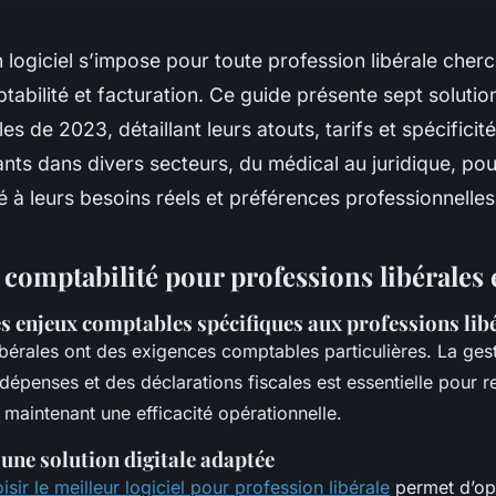
n logiciel s’impose pour toute profession libérale cher
tabilité et facturation. Ce guide présente sept solutio
s de 2023, détaillant leurs atouts, tarifs et spécificités.
nts dans divers secteurs, du médical au juridique, pou
é à leurs besoins réels et préférences professionnelles
 comptabilité pour professions libérales
s enjeux comptables spécifiques aux professions lib
ibérales ont des exigences comptables particulières. La ges
dépenses et des déclarations fiscales est essentielle pour r
n maintenant une efficacité opérationnelle.
une solution digitale adaptée
isir le meilleur logiciel pour profession libérale
permet d’opt