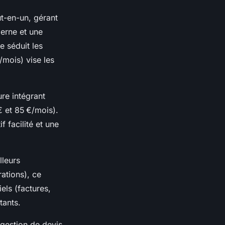
t-en-un, gérant
derne et une
e séduit les
/mois) vise les
re intégrant
 et 85 €/mois).
f facilité et une
lleurs
ations), ce
iels (factures,
tants.
 gestion de devis,