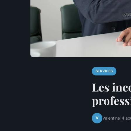
SERVICES
Les inc
profess
V
Valentine
14 ao