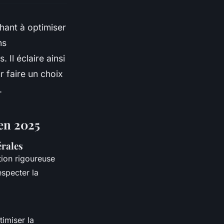
chant à optimiser
ns
 Il éclaire ainsi
r faire un choix
.
 en 2025
érales
tion rigoureuse
especter la
imiser la