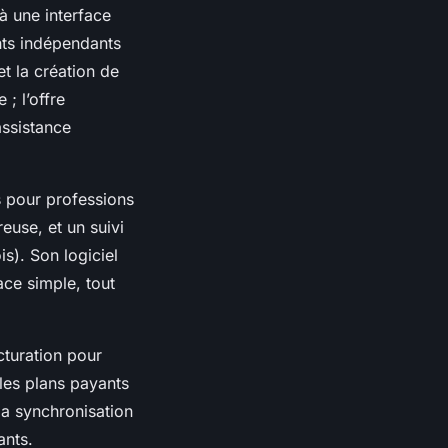
 à une interface
nts indépendants
et la création de
; l’offre
ssistance
 pour professions
euse, et un suivi
s). Son logiciel
face simple, tout
cturation pour
 les plans payants
la synchronisation
ants.