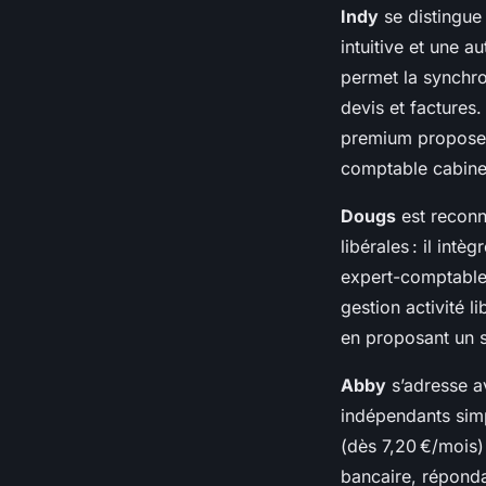
Indy
se distingue 
intuitive et une 
permet la synchron
devis et factures.
premium propose 
comptable cabinet
Dougs
est reconn
libérales : il int
expert-comptable 
gestion activité l
en proposant un s
Abby
s’adresse av
indépendants simp
(dès 7,20 €/mois)
bancaire, répondan